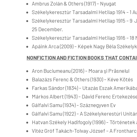
Ambrus Zolán & Others (1917) – Nyugat
Székelykeresztùr Tarsadalmi Hetilap 1914 – 1 A
Székelykeresztùr Tarsadalmi Hetilap 1915 – 9 
25 December.
Székelykeresztùr Tarsadalmi Hetilap 1916 – 18 Márc
Apáink Arca (2009) – Képek Nagy Béla Székel
NONFICTION AND FICTION BOOKS THAT CONTA
Aron Buciumeanu (2016) – Moara şi Prāsnelul
Balazázs Ferenc & Others (1930) – Kéve Kötés
Farkas Sándor (1834) – Utazás Eszak Amerikáb
Márkos Albert (1943) – Dávid Ferenc Ertekezése
Gálfalvi Samu (1934) – Száznegyven Ev
Gálfalvi Samu (1922) – A Székelykerestúri Unit
Hatvan Székely Hadifogoly (1996) – Történetek
Vitéz Gróf Takách-Tolvay József – A Fronthar