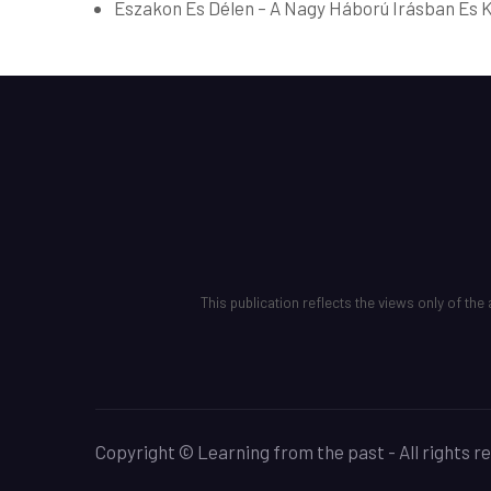
Eszakon Es Délen – A Nagy Háború Irásban Es
This publication reflects the views only of t
Copyright © Learning from the past - All rights r