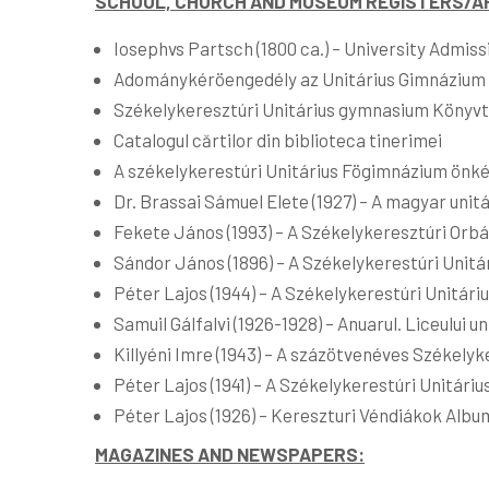
SCHOOL, CHURCH AND MUSEUM REGISTERS/A
Iosephvs Partsch (1800 ca.) – University Admi
Adománykéröengedély az Unitárius Gimnázium r
Székelykeresztúri Unitárius gymnasium Könyvtá
Catalogul cărtilor din biblioteca tinerimei
A székelykerestúri Unitárius Fögimnázium önké
Dr. Brassai Sámuel Elete (1927) – A magyar uni
Fekete János (1993) – A Székelykeresztúri Orbá
Sándor János (1896) – A Székelykerestúri Uni
Péter Lajos (1944) – A Székelykerestúri Unitári
Samuil Gálfalvi (1926-1928) – Anuarul. Liceului un
Killyéni Imre (1943) – A százötvenéves Székely
Péter Lajos (1941) – A Székelykerestúri Unitár
Péter Lajos (1926) – Kereszturi Véndiákok Alb
MAGAZINES AND NEWSPAPERS: