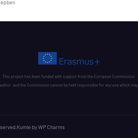
 Képben
This project has been funded with support from the European Commission.
he author, and the Commission cannot be held responsible for any use which may
eserved.
Kumle
by
WP Charms