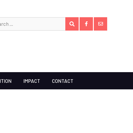
Search
SEARCH
for:
Facebook
Email
ITION
IMPACT
CONTACT