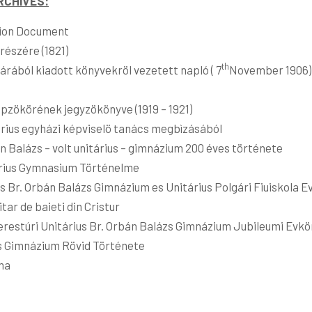
RCHIVES:
ssion Document
észére (1821)
th
rából kiadott könyvekröl vezetett napló ( 7
November 1906)
pzökörének jegyzökönyve (1919 – 1921)
tárius egyházi képviselö tanács megbìzásából
n Balázs – volt unitárius – gimnázium 200 éves története
tárius Gymnasium Történelme
us Br. Orbán Balázs Gimnázium es Unitárius Polgári Fiuiskola 
itar de baieti din Cristur
kerestúri Unitárius Br. Orbán Balázs Gimnázium Jubileumi Evk
ius Gimnázium Rövid Története
uma