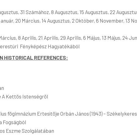
ugusztus, 31 Számához, 8 Augusztus, 15 Augusztus, 22 Augusztu
Január, 20 Március, 14 Augusztus, 2 Október, 6 November, 13
ius, 8 Aprilis, 21 Aprilis, 29 Aprilis, 6 Május, 13 Május, 24 Jun
ykerestúri Fényképész Hagyatékából
IN HISTORICAL REFERENCES:
an
 A Kettös Istenségröl
árius fögimnázium Ertesìtöje Orbán János (1943) – Székelykere
 a Fogságból
cos Eszme Szolgálatában