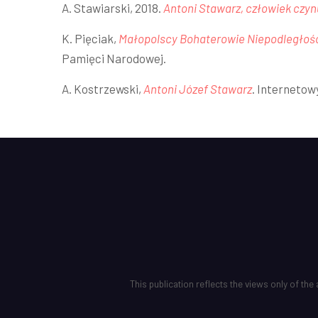
A. Stawiarski, 2018.
Antoni Stawarz, człowiek czynu 
K. Pięciak,
Małopolscy Bohaterowie Niepodległości
Pamięci Narodowej.
A. Kostrzewski,
Antoni Józef Stawarz
. Internetow
This publication reflects the views only of t