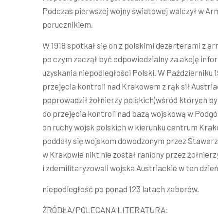
Podczas pierwszej wojny światowej walczył w Arm
porucznikiem.
W 1918 spotkał się on z polskimi dezerterami z arm
po czym zaczął być odpowiedzialny za akcję info
uzyskania niepodległości Polski. W Październiku 
przejęcia kontroli nad Krakowem z rąk sił Austria
poprowadził żołnierzy polskich(wśród których byli
do przejęcia kontroli nad bazą wojskową w Podgór
on ruchy wojsk polskich w kierunku centrum Krak
poddały się wojskom dowodzonym przez Stawarza 
w Krakowie nikt nie został raniony przez żołnier
i zdemilitaryzowali wojska Austriackie w ten dzie
niepodległość po ponad 123 latach zaborów.
ŹRÓDŁA/POLECANA LITERATURA: