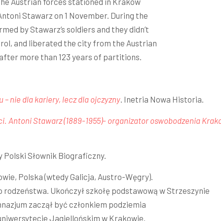
he Austrian forces stationed in Krakow
Antoni Stawarz on 1 November. During the
med by Stawarz’s soldiers and they didn’t
rol, and liberated the city from the Austrian
fter more than 123 years of partitions.
– nie dla kariery, lecz dla ojczyzny
. Inetria Nowa Historia.
. Antoni Stawarz (1889-1955)- organizator oswobodzenia Krako
y Polski Słownik Biograficzny.
owie, Polska (wtedy Galicja, Austro-Węgry).
ro rodzeństwa. Ukończył szkołę podstawową w Strzeszynie
imnazjum zaczął być członkiem podziemia
uniwersytecie Jagiellońskim w Krakowie.