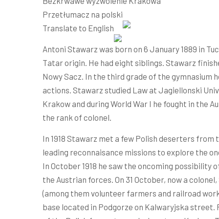
Bezkrwawe wyzwolenie Krakowa
Przetłumacz na polski
Translate to English
Antoni Stawarz was born on 6 January 1889 in Tuch
Tatar origin. He had eight siblings. Stawarz fini
Nowy Sacz. In the third grade of the gymnasium h
actions. Stawarz studied Law at Jagiellonski Univ
Krakow and during World War I he fought in the A
the rank of colonel.
In 1918 Stawarz met a few Polish deserters from 
leading reconnaisance missions to explore the on
In October 1918 he saw the oncoming possibility o
the Austrian forces. On 31 October, now a colonel,
(among them volunteer farmers and railroad worke
base located in Podgorze on Kalwaryjska street.