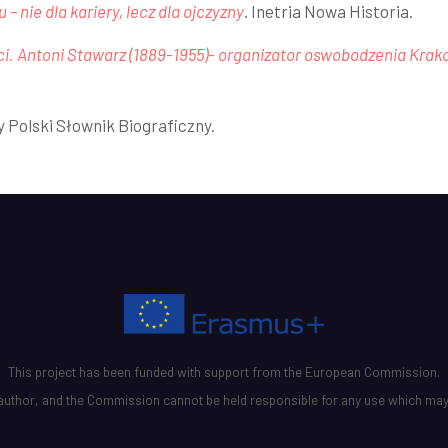
– nie dla kariery, lecz dla ojczyzny
. Inetria Nowa Historia.
. Antoni Stawarz (1889-1955)- organizator oswobodzenia Krako
y Polski Słownik Biograficzny.
This project has been funded with support from the European Commission.
he author, and the Commission cannot be held responsible for any use which may