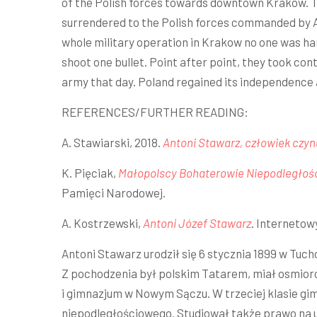
of the Polish forces towards downtown Krakow. T
surrendered to the Polish forces commanded by 
whole military operation in Krakow no one was har
shoot one bullet. Point after point, they took cont
army that day. Poland regained its independence a
REFERENCES/FURTHER READING:
A. Stawiarski, 2018.
Antoni Stawarz, człowiek czynu 
K. Pięciak,
Małopolscy Bohaterowie Niepodległości
Pamięci Narodowej.
A. Kostrzewski,
Antoni Józef Stawarz
. Internetow
Antoni Stawarz urodził się 6 stycznia 1899 w Tuch
Z pochodzenia był polskim Tatarem, miał osmio
i gimnazjum w Nowym Sączu. W trzeciej klasie g
niepodległościowego. Studiował także prawo na 