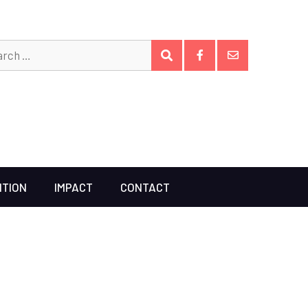
Search
SEARCH
for:
Facebook
Email
ITION
IMPACT
CONTACT