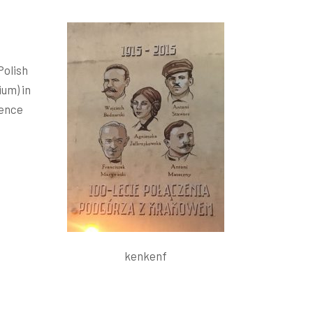
Polish
ium) in
dence
kenkenf