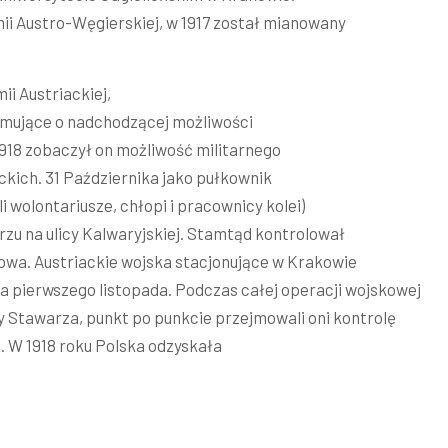
ii Austro-Węgierskiej, w 1917 został mianowany
ii Austriackiej,
rmujące o nadchodzącej możliwości
1918 zobaczył on możliwość militarnego
ckich. 31 Października jako pułkownik
 wolontariusze, chłopi i pracownicy kolei)
zu na ulicy Kalwaryjskiej. Stamtąd kontrolował
owa. Austriackie wojska stacjonujące w Krakowie
pierwszego listopada. Podczas całej operacji wojskowej
zy Stawarza, punkt po punkcie przejmowali oni kontrolę
ń. W 1918 roku Polska odzyskała