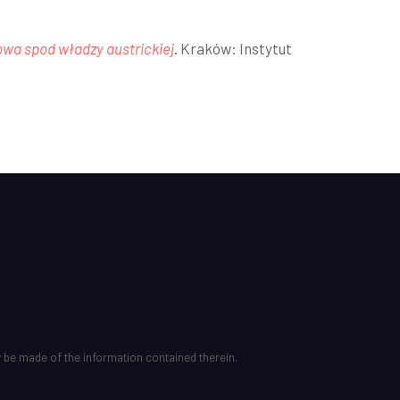
wa spod władzy austrickiej
. Kraków: Instytut
 be made of the information contained therein.